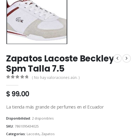
Zapatos Lacoste Beckley
Spm Talla 7.5
( No hay valoraciones aún. )
0
out of 5
$
99.00
La tienda más grande de perfumes en el Ecuador
Disponibilidad:
2 disponibles
SKU:
7861095434025
Categorías:
Lacoste
,
Zapatos