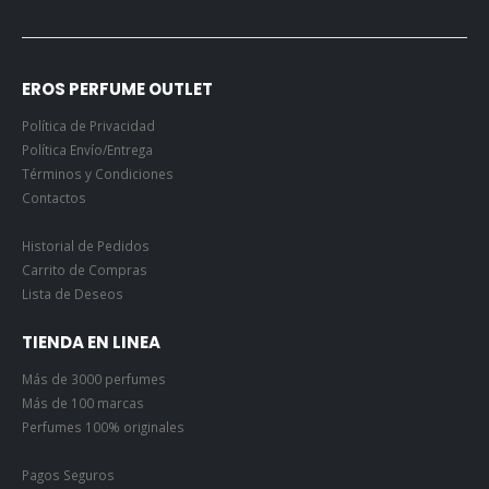
EROS PERFUME OUTLET
Política de Privacidad
Política Envío/Entrega
Términos y Condiciones
Contactos
Historial de Pedidos
Carrito de Compras
Lista de Deseos
TIENDA EN LINEA
Más de 3000 perfumes
Más de 100 marcas
Perfumes 100% originales
Pagos Seguros
Atención Personalizada