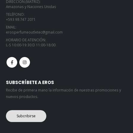
TELÉFONO:
+593 98 747 2071
EMAIL:
erosperfumeoutletec@gmail.com
HORARIO DE ATENCIÓN:
L-S 10:00-19:30 D 11:00-18:00
SUBSCRÍBETE A EROS
Recibe de primera mano la información de nuestras promociones y
nuevos productos.
Subcribirse