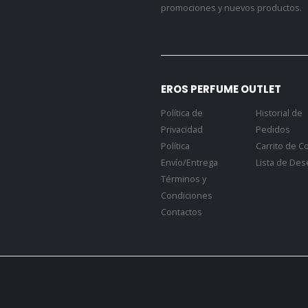
promociones y nuevos productos.
EROS PERFUME OUTLET
Política de
Historial de
Privacidad
Pedidos
Política
Carrito de 
Envío/Entrega
Lista de De
Términos y
Condiciones
Contactos