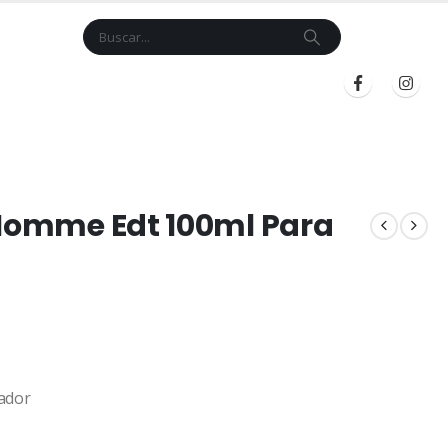
Cart
$
0.00
BLOG
INICIAR SESIÓN
REGISTRARSE
 Homme Edt 100ml Para
ador