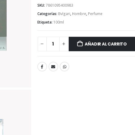
SKU:
7861095400983
Categorías:
Bvlgari
,
Hombre
,
Perfume
Etiqueta:
100ml
AÑADIR AL CARRITO