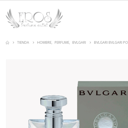
TIENDA
HOMBRE
,
PERFUME
,
BVLGARI
BVLGARI BVLGARI P