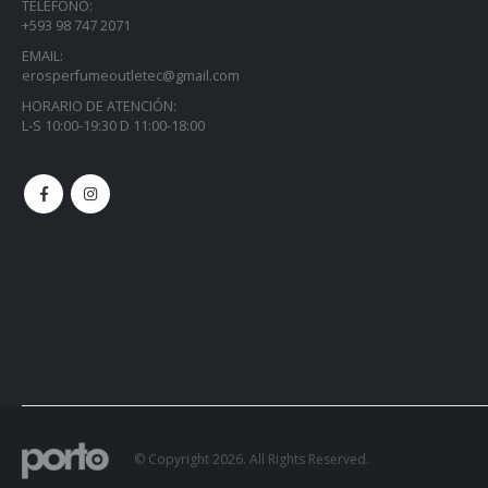
TELÉFONO:
+593 98 747 2071
EMAIL:
erosperfumeoutletec@gmail.com
HORARIO DE ATENCIÓN:
L-S 10:00-19:30 D 11:00-18:00
© Copyright 2026. All Rights Reserved.