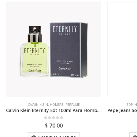
EDP
,
HOMBRE
,
PEPE JEANS
,
PERFUME
EDT
,
H
Pepe Jeans Sobold Intense Edp 100ml Tester Para Hombre
0
out of 5
$
64.00