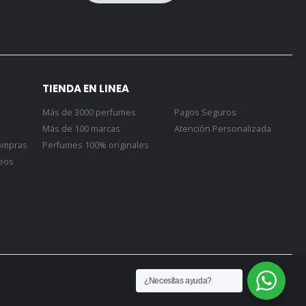
TIENDA EN LINEA
Más de 3000 perfumes
Pagos Seguros
Más de 100 marcas
Atención Personalizada
Compras
Perfumes 100% originales
seos
¿Necesitas ayuda?