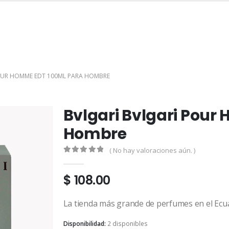
INICIO
TIENDA
MARCAS
CONTACTO
MI CUENTA
OUR HOMME EDT 100ML PARA HOMBRE
Bvlgari Bvlgari Pour
Hombre
( No hay valoraciones aún. )
0
out of 5
$
108.00
La tienda más grande de perfumes en el Ecu
Disponibilidad:
2 disponibles