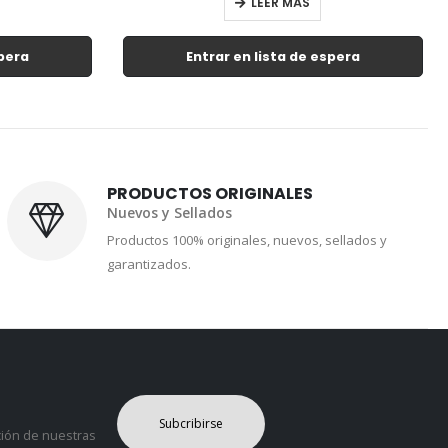
AÑADIR AL CARRITO
spera
PRODUCTOS ORIGINALES
Nuevos y Sellados
Productos 100% originales, nuevos, sellados y
garantizados.
Subcribirse
ción de nuestras