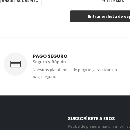
LEER MÁS
LEER MÁS
ar en lista de espera
Entrar en lista de e
PAGO SEGURO
Seguro y Rápido
Nuestras plataformas de pago te garantizan un
pago seguro.
SUBSCRÍBETE A EROS
Recibe de primera mano la informa