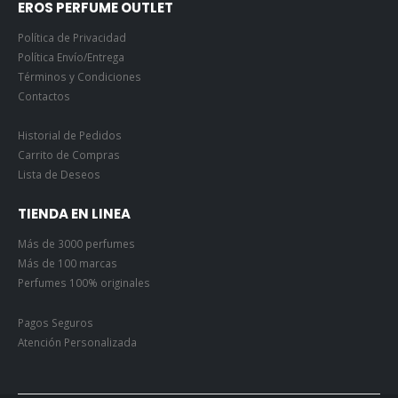
EROS PERFUME OUTLET
Política de Privacidad
Política Envío/Entrega
Términos y Condiciones
Contactos
Historial de Pedidos
Carrito de Compras
Lista de Deseos
TIENDA EN LINEA
Más de 3000 perfumes
Más de 100 marcas
Perfumes 100% originales
Pagos Seguros
Atención Personalizada