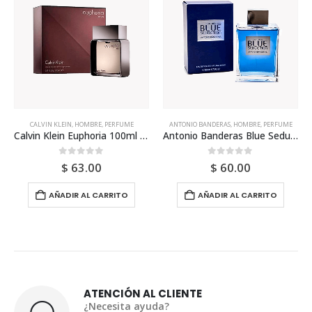
CALVIN KLEIN
,
HOMBRE
,
PERFUME
ANTONIO BANDERAS
,
HOMBRE
,
PERFUME
Calvin Klein Euphoria 100ml Para Hombre
Antonio Banderas Blue Seduction Edt 200ml Para Hombre
0
out of 5
0
out of 5
$
63.00
$
60.00
AÑADIR AL CARRITO
AÑADIR AL CARRITO
ATENCIÓN AL CLIENTE
¿Necesita ayuda?