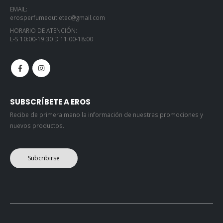
EMAIL:
erosperfumeoutletec@gmail.com
HORARIO DE ATENCIÓN:
L-S 10:00-19:30 D 11:00-18:00
SUBSCRÍBETE A EROS
Recibe de primera mano la información de nuestras promociones y
nuevos productos.
Subcribirse