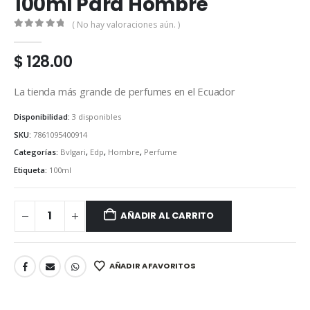
100ml Para Hombre
( No hay valoraciones aún. )
0
out of 5
$
128.00
La tienda más grande de perfumes en el Ecuador
Disponibilidad:
3 disponibles
SKU:
7861095400914
Categorías:
Bvlgari
,
Edp
,
Hombre
,
Perfume
Etiqueta:
100ml
AÑADIR AL CARRITO
AÑADIR A FAVORITOS