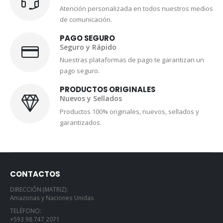
Atención personalizada en todos nuestros medios
de comunicación.
PAGO SEGURO
Seguro y Rápido
Nuestras plataformas de pago te garantizan un
pago seguro.
PRODUCTOS ORIGINALES
Nuevos y Sellados
Productos 100% originales, nuevos, sellados y
garantizados.
CONTACTOS
DIRECCIÓN (MATRIZ):
Amazonas y Naciones Unidas
TELÉFONO:
+593 98 747 2071