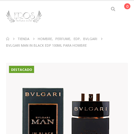
0
TIENDA
HOMBRE
,
PERFUME
,
EDP
,
BVLGARI
BVLGARI MAN IN BLACK EDP 100ML PARA HOMBRE
DESTACADO