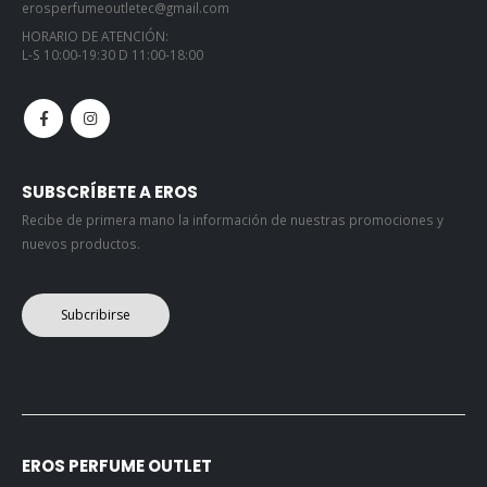
erosperfumeoutletec@gmail.com
HORARIO DE ATENCIÓN:
L-S 10:00-19:30 D 11:00-18:00
SUBSCRÍBETE A EROS
Recibe de primera mano la información de nuestras promociones y
nuevos productos.
Subcribirse
EROS PERFUME OUTLET