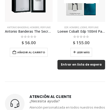
ANTONIO BANDERAS
,
HOMBRE
,
PERFUME
EDP
,
HOMBRE
,
LOEWE
,
PERFUME
Antonio Banderas The Secret Edt 200ml Para Hombre
Loewe Cobalt Edp 100ml Para Hombre
0
out of 5
0
out of 5
$
56.00
$
155.00
AÑADIR AL CARRITO
LEER MÁS
Entrar en lista de espera
ATENCIÓN AL CLIENTE
¿Necesita ayuda?
Atención personalizada en todos nuestros medios