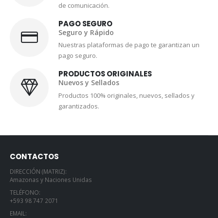
de comunicación.
PAGO SEGURO
Seguro y Rápido
Nuestras plataformas de pago te garantizan un
pago seguro.
PRODUCTOS ORIGINALES
Nuevos y Sellados
Productos 100% originales, nuevos, sellados y
garantizados.
CONTACTOS
DIRECCIÓN (MATRIZ):
Amazonas y Naciones Unidas
TELÉFONO:
+593 98 747 2071
EMAIL: