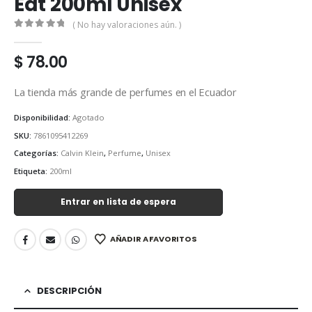
Edt 200ml Unisex
( No hay valoraciones aún. )
0
out of 5
$
78.00
La tienda más grande de perfumes en el Ecuador
Disponibilidad:
Agotado
SKU:
7861095412269
Categorías:
Calvin Klein
,
Perfume
,
Unisex
Etiqueta:
200ml
Entrar en lista de espera
AÑADIR A FAVORITOS
DESCRIPCIÓN