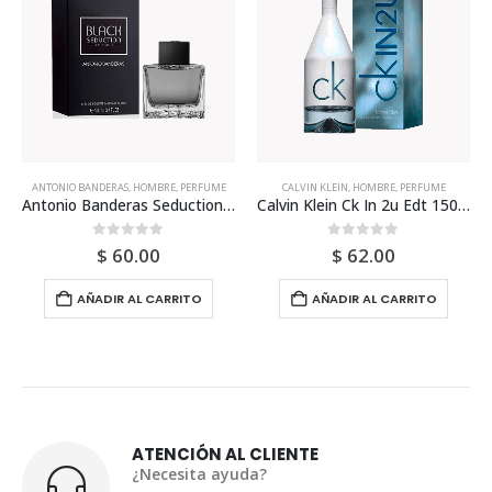
ANTONIO BANDERAS
,
HOMBRE
,
PERFUME
CALVIN KLEIN
,
HOMBRE
,
PERFUME
Antonio Banderas Seduction In Black Edt 200ml Para Hombre
Calvin Klein Ck In 2u Edt 150ml Para Hombre
0
out of 5
0
out of 5
$
60.00
$
62.00
AÑADIR AL CARRITO
AÑADIR AL CARRITO
ATENCIÓN AL CLIENTE
¿Necesita ayuda?