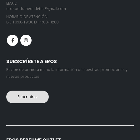
EMAIL:
erosperfumeoutletec@gmail.com
HORARIO DE ATENCIÓN:
L-S 10:00-19:30 D 11:00-18:00
SUBSCRÍBETE A EROS
Recibe de primera mano la información de nuestras promociones y
nuevos productos.
Subcribirse