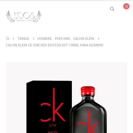
0
TIENDA
HOMBRE
,
PERFUME
,
CALVIN KLEIN
CALVIN KLEIN CK ONE RED EDITION EDT 100ML PARA HOMBRE