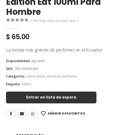
Edition Edt 100ml Para
Hombre
( No hay valoraciones aún. )
0
out of 5
$
65.00
La tienda más grande de perfumes en el Ecuador
Disponibilidad:
Agotado
SKU:
7861095401409
Categorías:
Calvin Klein
,
Hombre
,
Perfume
Etiqueta:
100ml
Entrar en lista de espera
AÑADIR A FAVORITOS