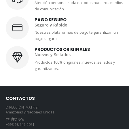
Atención personalizada en todos nuestros medios
de comunicación.
PAGO SEGURO
Seguro y Rápido
Nuestras plataformas de pago te garantizan un
pago seguro.
PRODUCTOS ORIGINALES
Nuevos y Sellados
Productos 100% originales, nuevos, sellados y
garantizados.
CONTACTOS
DIRECCIÓN (MATRIZ):
Amazonas y Naciones Unidas
TELÉFONO:
+593 98 747 2071