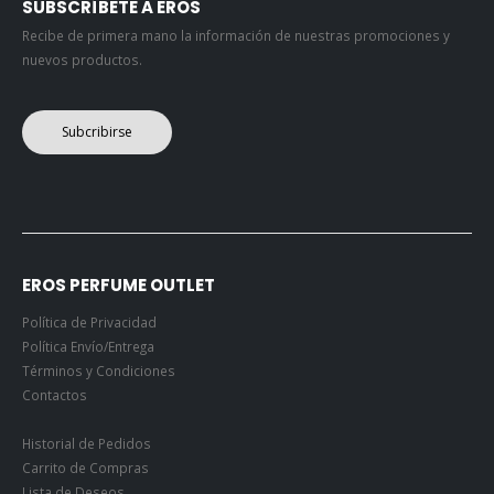
SUBSCRÍBETE A EROS
Recibe de primera mano la información de nuestras promociones y
nuevos productos.
Subcribirse
EROS PERFUME OUTLET
Política de Privacidad
Política Envío/Entrega
Términos y Condiciones
Contactos
Historial de Pedidos
Carrito de Compras
Lista de Deseos