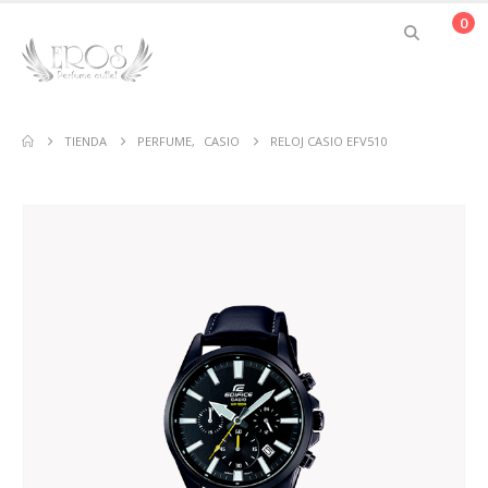
0
TIENDA
PERFUME
,
CASIO
RELOJ CASIO EFV510