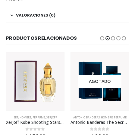
VALORACIONES (0)
PRODUCTOS RELACIONADOS
AGOTADO
EDP
,
HOMBRE
,
PERFUME
,
XERJOFF
ANTONIO BANDERAS
,
HOMBRE
,
PERFUME
Xerjoff Kobe Shooting Stars Edp 50ml Para Hombre
Antonio Banderas The Secret Night 100ml Para Hombr
0
out of 5
0
out of 5