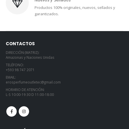
Productos 100% originales, nuevos, sellados y
garantizados.
CONTACTOS
DIRECCIÓN (MATRIZ):
Amazonas y Naciones Unidas
TELÉFONO:
+593 98 747 2071
EMAIL:
erosperfumeoutletec@gmail.com
HORARIO DE ATENCIÓN:
L-S 10:00-19:30 D 11:00-18:00