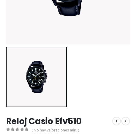
Reloj Casio Efv510
( No hay valoraciones aún. )
0
out of 5