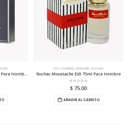
FUME
EDT
,
HOMBRE
,
PERFUME
,
ROCHAS
Calvin Klein Eternity Edt 100ml Para Hombre
Rochas Moustache Edt 75ml Para Hombre
0
out of 5
$
75.00
TO
AÑADIR AL CARRITO