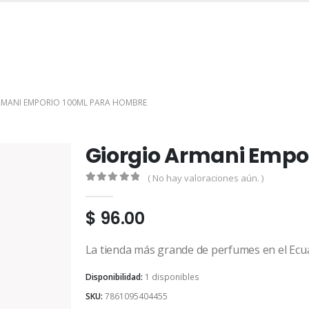
INICIO
TIENDA
MARCAS
CONTACTO
MI CUENTA
RMANI EMPORIO 100ML PARA HOMBRE
Giorgio Armani Empo
( No hay valoraciones aún. )
0
out of 5
$
96.00
La tienda más grande de perfumes en el Ecu
Disponibilidad:
1 disponibles
SKU:
7861095404455