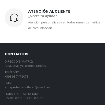
ATENCIÓN AL CLIENTE
¿Necesita ayuda?
Atención personalizada en todos nuestros medios
de comunicación.
CONTACTOS
DIRECCIÓN (MATRIZ):
Amazonas y Naciones Unidas
TELÉFONO:
+593 98 747 2071
EMAIL:
erosperfumeoutletec@gmail.com
HORARIO DE ATENCIÓN:
L-S 10:00-19:30 D 11:00-18:00