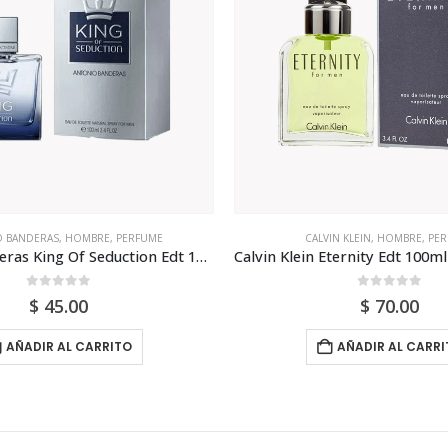
 BANDERAS
,
HOMBRE
,
PERFUME
CALVIN KLEIN
,
HOMBRE
,
PER
Antonio Banderas King Of Seduction Edt 100ml Para Hombre
0
out of 5
0
out of 5
$
45.00
$
70.00
AÑADIR AL CARRITO
AÑADIR AL CARRI