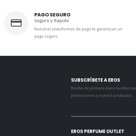
PAGO SEGURO
Seguro y Rápido
Nuestras plataformas de pago te garantizan un
pago seguro.
SUBSCRÍBETE A EROS
Recibe de primera mano la informa
promociones y nuevos productos.
EROS PERFUME OUTLET