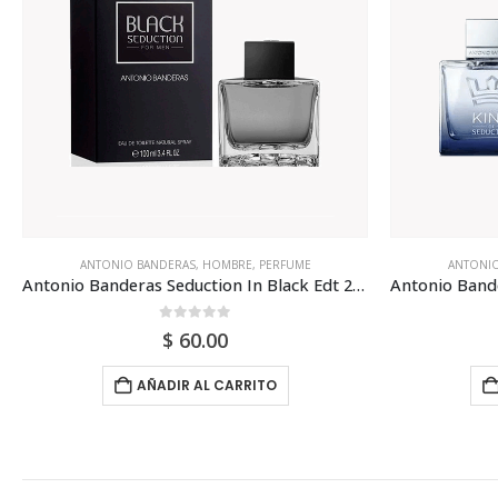
ANTONIO BANDERAS
,
HOMBRE
,
PERFUME
ANTONIO
Antonio Banderas Seduction In Black Edt 200ml Para Hombre
0
out of 5
$
60.00
AÑADIR AL CARRITO