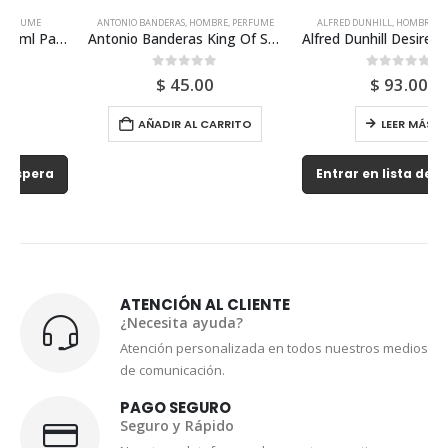
ANTONIO BANDERAS
,
HOMBRE
,
PERFUME
ALFRED DUNHILL
,
HOMBRE
,
PERFUME
Antonio Banderas King Of Seduction Edt 100ml Para Hombre
Alfred Dunhill Desire Blue 150ml Para Hombre
0
out of 5
0
out of 5
$
45.00
$
93.00
AÑADIR AL CARRITO
LEER MÁS
Entrar en lista de espera
ATENCIÓN AL CLIENTE
¿Necesita ayuda?
Atención personalizada en todos nuestros medios
de comunicación.
PAGO SEGURO
Seguro y Rápido