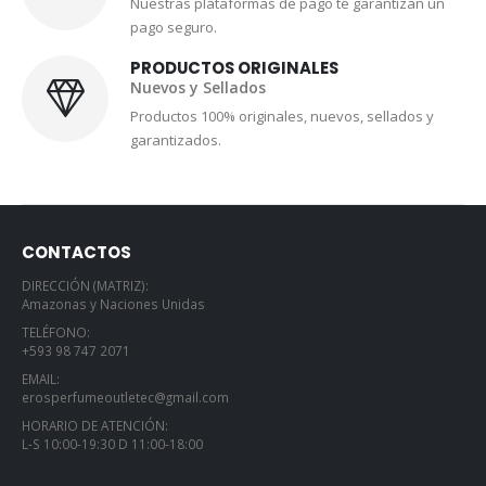
Nuestras plataformas de pago te garantizan un
pago seguro.
PRODUCTOS ORIGINALES
Nuevos y Sellados
Productos 100% originales, nuevos, sellados y
garantizados.
CONTACTOS
DIRECCIÓN (MATRIZ):
Amazonas y Naciones Unidas
TELÉFONO:
+593 98 747 2071
EMAIL:
erosperfumeoutletec@gmail.com
HORARIO DE ATENCIÓN:
L-S 10:00-19:30 D 11:00-18:00