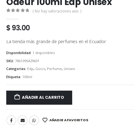
Odeur 100ml Edp Unisex
( No hay valoraciones aún. )
0
out of 5
$
93.00
La tienda más grande de perfumes en el Ecuador
Disponibilidad:
1 disponibles
SKU:
7861095429601
Categorías:
Edp
,
Gucci
,
Perfume
,
Unisex
Etiqueta:
100ml
AÑADIR AL CARRITO
AÑADIR A FAVORITOS