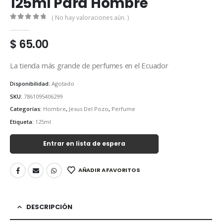
125ml Para Hombre
( No hay valoraciones aún. )
0
out of 5
$
65.00
La tienda más grande de perfumes en el Ecuador
Disponibilidad:
Agotado
SKU:
7861095406299
Categorías:
Hombre
,
Jesus Del Pozo
,
Perfume
Etiqueta:
125ml
Entrar en lista de espera
AÑADIR A FAVORITOS
DESCRIPCIÓN