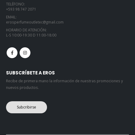
TELÉFONO:
+593 98 747 2071
EMAIL:
erosperfumeoutletec@gmail.com
HORARIO DE ATENCIÓN:
L-S 10:00-19:30 D 11:00-18:00
SUBSCRÍBETE A EROS
Recibe de primera mano la información de nuestras promociones y
nuevos productos.
Subcribirse