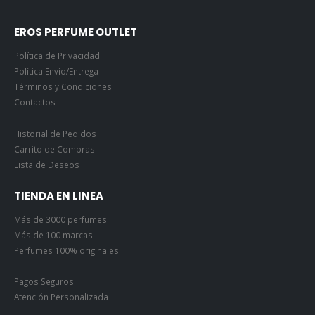
EROS PERFUME OUTLET
Política de Privacidad
Política Envío/Entrega
Términos y Condiciones
Contactos
Historial de Pedidos
Carrito de Compras
Lista de Deseos
TIENDA EN LINEA
Más de 3000 perfumes
Más de 100 marcas
Perfumes 100% originales
Pagos Seguros
Atención Personalizada