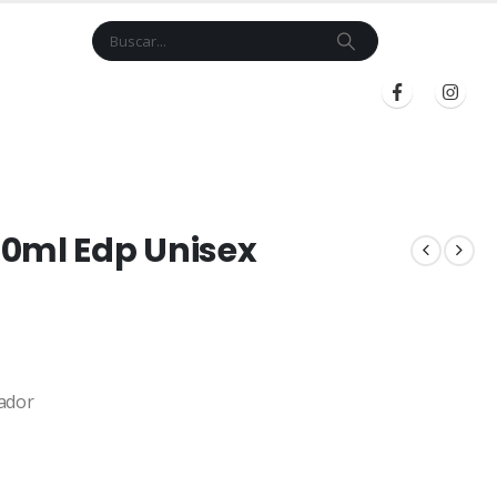
Cart
$
0.00
BLOG
INICIAR SESIÓN
REGISTRARSE
20ml Edp Unisex
ador