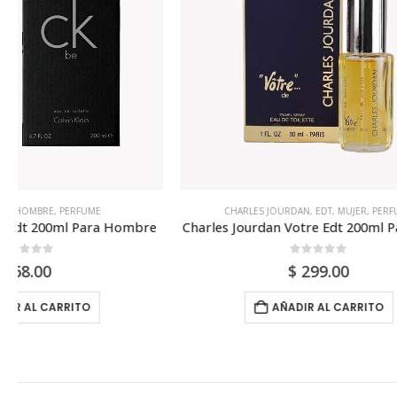
CHARLES JOURDAN
,
EDT
,
MUJER
,
PERFUME
ALFRE
Charles Jourdan Votre Edt 200ml Para Mujer
0
out of 5
$
299.00
AÑADIR AL CARRITO