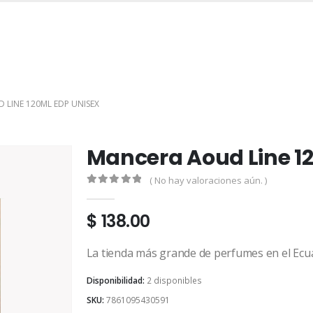
INICIO
TIENDA
MARCAS
CONTACTO
MI CUENTA
LINE 120ML EDP UNISEX
Mancera Aoud Line 1
( No hay valoraciones aún. )
0
out of 5
$
138.00
La tienda más grande de perfumes en el Ecu
Disponibilidad:
2 disponibles
SKU:
7861095430591