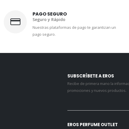
PAGO SEGURO
Seguro y Rápido
Nuestras plataformas de pago te garantizan un
pago seguro.
SUBSCRÍBETE A EROS
Recibe de primera mano la informa
promociones y nuevos productos.
EROS PERFUME OUTLET