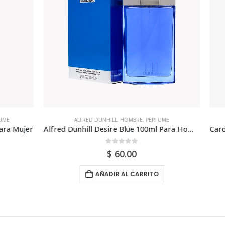
D DUNHILL
,
HOMBRE
,
PERFUME
CAROLINA HERRERA
,
EDP
,
HOMBR
Alfred Dunhill Desire Blue 100ml Para Hombre
0
out of 5
0
out of 5
$
60.00
$
144.00
AÑADIR AL CARRITO
AÑADIR AL CARRI