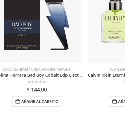
E
,
PERFUME
CALVIN KLEIN
,
HOMBRE
,
PERFUME
Carolina Herrera Bad Boy Cobalt Edp Electrique 100ml Para Hombre
Calvin Klein Eternity Edt 100ml Para Hombre
0
out of 5
$
70.00
TO
AÑADIR AL CARRITO