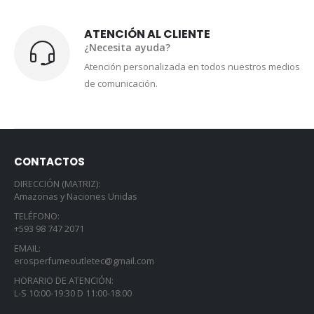
ATENCIÓN AL CLIENTE
¿Necesita ayuda?
Atención personalizada en todos nuestros medios
de comunicación.
CONTACTOS
DIRECCIÓN (MATRIZ):
Amazonas y Naciones Unidas
TELÉFONO:
+593 98 747 2071
EMAIL:
erosperfumeoutletec@gmail.com
HORARIO DE ATENCIÓN:
L-S 10:00-19:30 D 11:00-18:00