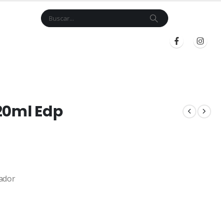
Cart
$
0.00
BLOG
INICIAR SESIÓN
REGISTRARSE
20ml Edp
ador