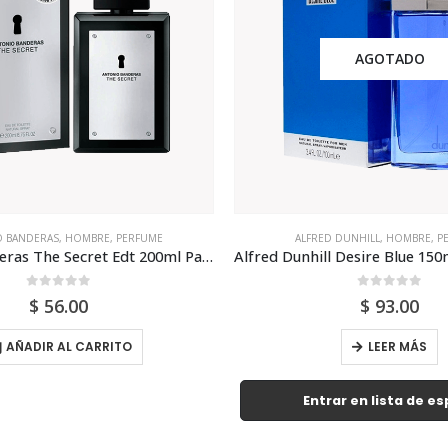
AGOTADO
LFRED DUNHILL
,
HOMBRE
,
PERFUME
CALVIN KLEIN
,
HOMBRE
Alfred Dunhill Desire Blue 150ml Para Hombre
0
out of 5
0
out of 5
$
93.00
$
85.00
LEER MÁS
AÑADIR AL C
Entrar en lista de espera