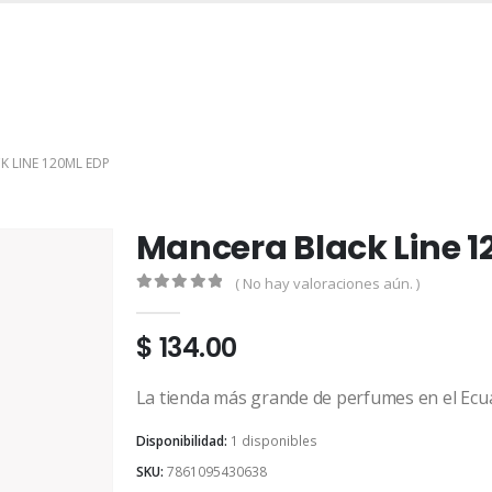
INICIO
TIENDA
MARCAS
CONTACTO
MI CUENTA
 LINE 120ML EDP
Mancera Black Line 1
( No hay valoraciones aún. )
0
out of 5
$
134.00
La tienda más grande de perfumes en el Ecu
Disponibilidad:
1 disponibles
SKU:
7861095430638