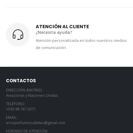
ATENCIÓN AL CLIENTE
¿Necesita ayuda?
Atención personalizada en todos nuestros medios
de comunicación.
CONTACTOS
DIRECCIÓN (MATRIZ):
Amazonas y Naciones Unidas
TELÉFONO:
+593 98 747 2071
EMAIL:
erosperfumeoutletec@gmail.com
HORARIO DE ATENCIÓN: