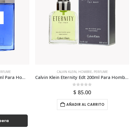
,
PERFUME
ANTONIO BANDERAS
,
HOMBRE
,
PERFUME
Calvin Klein Eternity Edt 200ml Para Hombre
Antonio Banderas Seduction In Black Edt 200ml P
0
out of 5
$
60.00
ARRITO
AÑADIR AL CARRITO