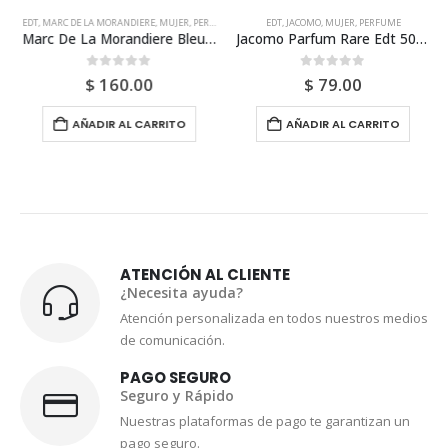
EDT
,
MARC DE LA MORANDIERE
,
MUJER
,
PERFUME
EDT
,
JACOMO
,
MUJER
,
PERFUME
Marc De La Morandiere Bleu De Chine Edt 100ml Para Mujer
Jacomo Parfum Rare Edt 50ml Para Mujer
0
out of 5
0
out of 5
$
160.00
$
79.00
AÑADIR AL CARRITO
AÑADIR AL CARRITO
ATENCIÓN AL CLIENTE
¿Necesita ayuda?
Atención personalizada en todos nuestros medios
de comunicación.
PAGO SEGURO
Seguro y Rápido
Nuestras plataformas de pago te garantizan un
pago seguro.