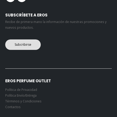
SUBSCRÍBETE A EROS
Recibe de primera mano la información de nuestras promociones y
nuevos productos.
Subcribirse
EROS PERFUME OUTLET
Política de Privacidad
Política Envío/Entrega
Términos y Condiciones
Contactos
Historial de Pedidos