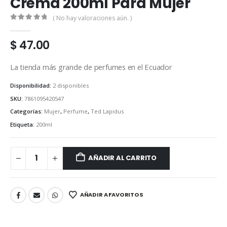
Crema 200ml Para Mujer
( No hay valoraciones aún. )
0
out of 5
$
47.00
La tienda más grande de perfumes en el Ecuador
Disponibilidad:
2 disponibles
SKU:
7861095420547
Categorías:
Mujer
,
Perfume
,
Ted Lapidus
Etiqueta:
200ml
AÑADIR AL CARRITO
AÑADIR A FAVORITOS