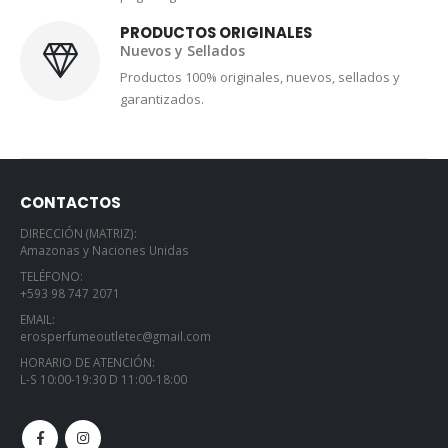
PRODUCTOS ORIGINALES
Nuevos y Sellados
Productos 100% originales, nuevos, sellados y
garantizados.
CONTACTOS
DIRECCIÓN (MATRIZ):
Amazonas y Naciones Unidas
TELÉFONO:
+593 98 747 2071
EMAIL:
erosperfumeoutletec@gmail.com
HORARIO DE ATENCIÓN:
L-S 10:00-19:30 D 11:00-18:00