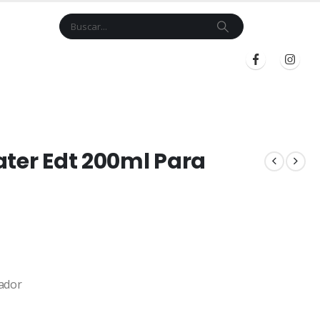
Cart
$
0.00
BLOG
INICIAR SESIÓN
REGISTRARSE
ater Edt 200ml Para
ador