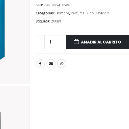
SKU:
7861095410586
Categorías:
Hombre
,
Perfume
,
Zino Davidoff
Etiqueta:
200ml
AÑADIR AL CARRITO