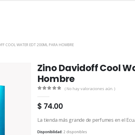
INICIO
TIENDA
MARCAS
CONTACTO
MI CUENTA
OFF COOL WATER EDT 200ML PARA HOMBRE
Zino Davidoff Cool W
Hombre
( No hay valoraciones aún. )
0
out of 5
$
74.00
La tienda más grande de perfumes en el Ecu
Disponibilidad:
2 disponibles