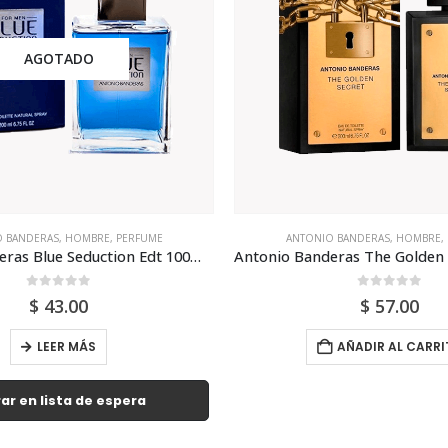
AGOTADO
 BANDERAS
,
HOMBRE
,
PERFUME
ANTONIO BANDERAS
,
HOMBRE
,
Antonio Banderas The Golden Secret Edt 200ml Para Hombre
0
out of 5
0
out of 5
$
57.00
$
38.00
AÑADIR AL CARRITO
LEER MÁS
Entrar en lista de e