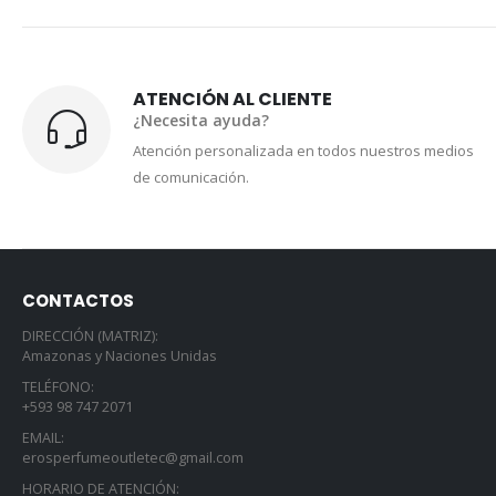
ATENCIÓN AL CLIENTE
¿Necesita ayuda?
Atención personalizada en todos nuestros medios
de comunicación.
CONTACTOS
DIRECCIÓN (MATRIZ):
Amazonas y Naciones Unidas
TELÉFONO:
+593 98 747 2071
EMAIL:
erosperfumeoutletec@gmail.com
HORARIO DE ATENCIÓN: