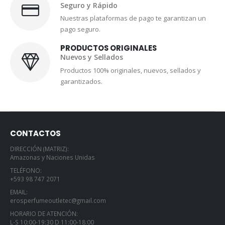
Seguro y Rápido
Nuestras plataformas de pago te garantizan un
pago seguro.
PRODUCTOS ORIGINALES
Nuevos y Sellados
Productos 100% originales, nuevos, sellados y
garantizados.
CONTACTOS
DIRECCIÓN (MATRIZ):
Amazonas y Naciones Unidas
TELÉFONO:
+593 98 747 2071
EMAIL:
erosperfumeoutletec@gmail.com
HORARIO DE ATENCIÓN:
L-S 10:00-19:30 D 11:00-18:00