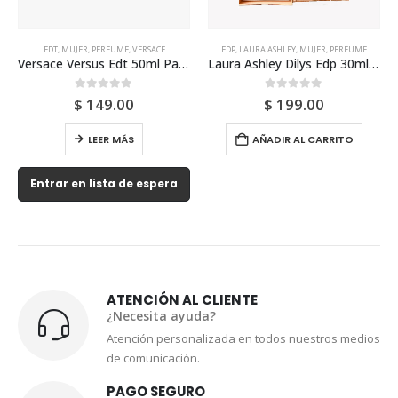
EDT
,
MUJER
,
PERFUME
,
VERSACE
EDP
,
LAURA ASHLEY
,
MUJER
,
PERFUME
Versace Versus Edt 50ml Para Mujer
Laura Ashley Dilys Edp 30ml Para Mujer
0
out of 5
0
out of 5
$
149.00
$
199.00
LEER MÁS
AÑADIR AL CARRITO
Entrar en lista de espera
ATENCIÓN AL CLIENTE
¿Necesita ayuda?
Atención personalizada en todos nuestros medios
de comunicación.
PAGO SEGURO