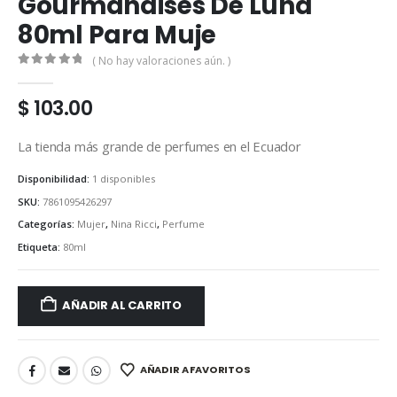
Gourmandises De Luna
80ml Para Muje
( No hay valoraciones aún. )
0
out of 5
$
103.00
La tienda más grande de perfumes en el Ecuador
Disponibilidad:
1 disponibles
SKU:
7861095426297
Categorías:
Mujer
,
Nina Ricci
,
Perfume
Etiqueta:
80ml
AÑADIR AL CARRITO
AÑADIR A FAVORITOS