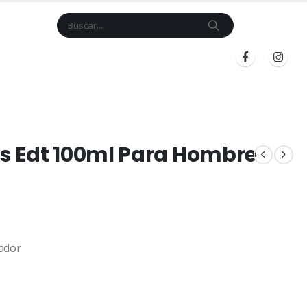
Cart
$
0.00
BLOG
INICIAR SESIÓN
REGISTRARSE
s Edt 100ml Para Hombre
ador