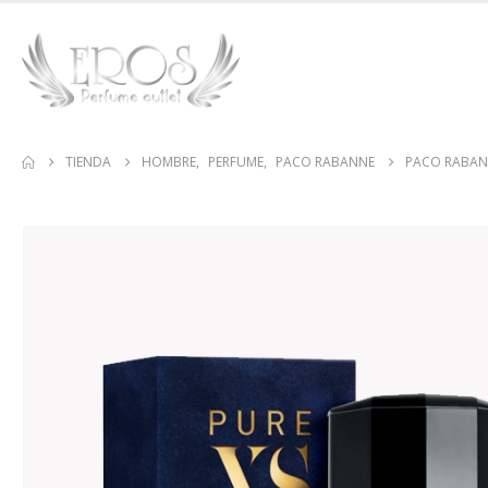
TIENDA
HOMBRE
,
PERFUME
,
PACO RABANNE
PACO RABANN