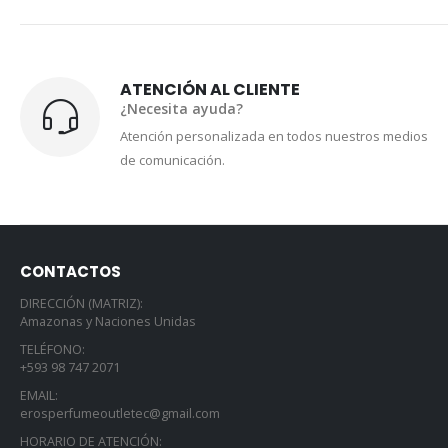
ATENCIÓN AL CLIENTE
¿Necesita ayuda?
Atención personalizada en todos nuestros medios
de comunicación.
CONTACTOS
DIRECCIÓN (MATRIZ):
Amazonas y Naciones Unidas
TELÉFONO:
+593 98 747 2071
EMAIL:
erosperfumeoutletec@gmail.com
HORARIO DE ATENCIÓN: