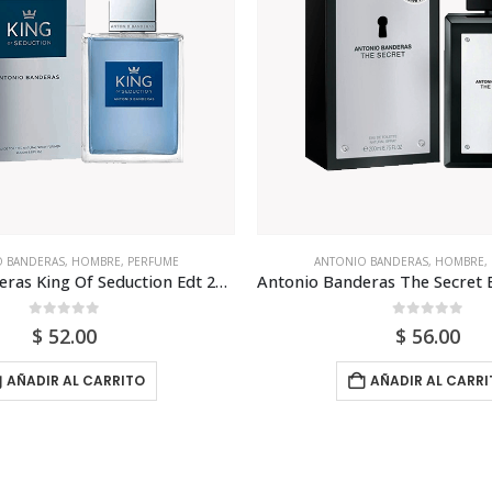
 BANDERAS
,
HOMBRE
,
PERFUME
CALVIN KLEIN
,
HOMBRE
,
PER
Antonio Banderas The Secret Edt 200ml Para Hombre
0
out of 5
0
out of 5
$
56.00
$
85.00
AÑADIR AL CARRITO
AÑADIR AL CARRI