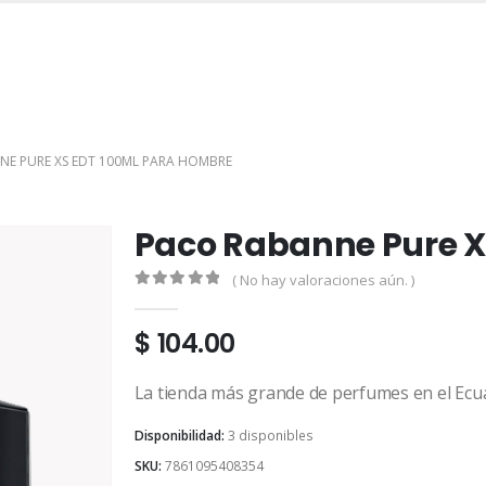
INICIO
TIENDA
MARCAS
CONTACTO
MI CUENTA
E PURE XS EDT 100ML PARA HOMBRE
Paco Rabanne Pure X
( No hay valoraciones aún. )
0
out of 5
$
104.00
La tienda más grande de perfumes en el Ecu
Disponibilidad:
3 disponibles
SKU:
7861095408354